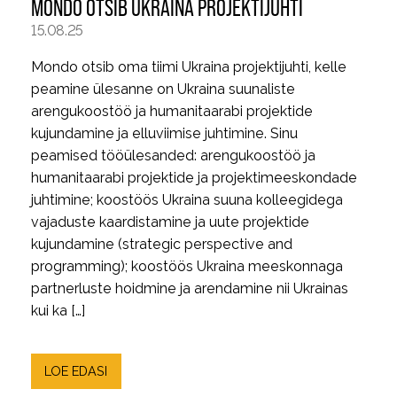
MONDO OTSIB UKRAINA PROJEKTIJUHTI
15.08.25
Mondo otsib oma tiimi Ukraina projektijuhti, kelle
peamine ülesanne on Ukraina suunaliste
arengukoostöö ja humanitaarabi projektide
kujundamine ja elluviimise juhtimine. Sinu
peamised tööülesanded: arengukoostöö ja
humanitaarabi projektide ja projektimeeskondade
juhtimine; koostöös Ukraina suuna kolleegidega
vajaduste kaardistamine ja uute projektide
kujundamine (strategic perspective and
programming); koostöös Ukraina meeskonnaga
partnerluste hoidmine ja arendamine nii Ukrainas
kui ka […]
LOE EDASI