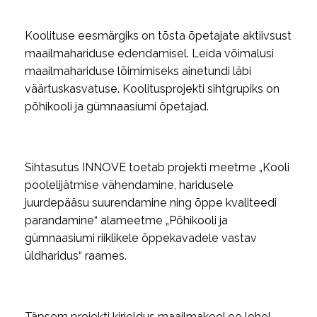
Koolituse eesmärgiks on tõsta õpetajate aktiivsust
maailmahariduse edendamisel. Leida võimalusi
maailmahariduse lõimimiseks ainetundi läbi
väärtuskasvatuse. Koolitusprojekti sihtgrupiks on
põhikooli ja gümnaasiumi õpetajad.
Sihtasutus INNOVE toetab projekti meetme „Kooli
poolelijätmise vähendamine, haridusele
juurdepääsu suurendamine ning õppe kvaliteedi
parandamine“ alameetme „Põhikooli ja
gümnaasiumi riiklikele õppekavadele vastav
üldharidus“ raames.
Täpsem projekti kirjeldus
maailmakool.ee
lehel.