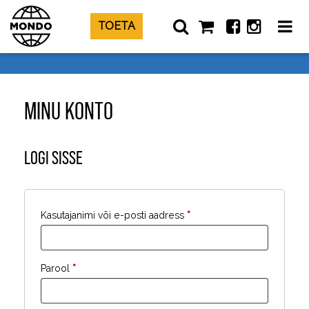
TOETA
MINU KONTO
LOGI SISSE
Nõutud
Kasutajanimi või e-posti aadress
*
Nõutud
Parool
*