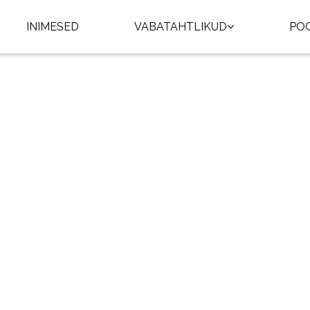
INIMESED
VABATAHTLIKUD
PO