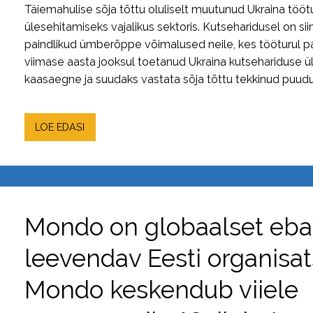
Täiemahulise sõja tõttu oluliselt muutunud Ukraina töötu
ülesehitamiseks vajalikus sektoris. Kutseharidusel on si
paindlikud ümberõppe võimalused neile, kes tööturul 
viimase aasta jooksul toetanud Ukraina kutsehariduse üler
kaasaegne ja suudaks vastata sõja tõttu tekkinud puudujä
LOE EDASI
Mondo on globaalset eba
leevendav Eesti organisat
Mondo keskendub viiele