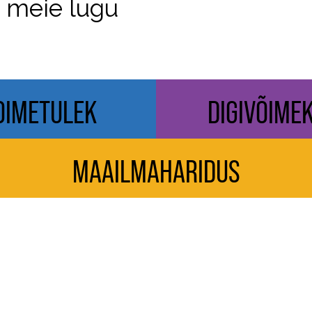
e
meie lugu
OIMETULEK
DIGIVÕIME
MAAILMAHARIDUS