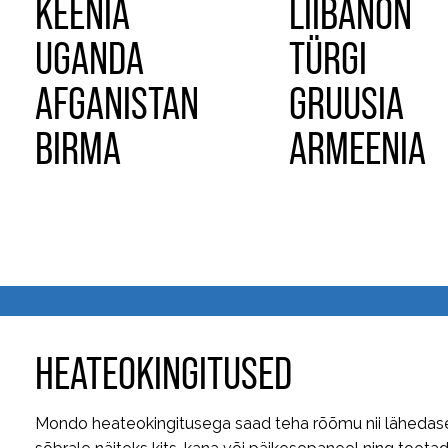
KEENIA
LIIBANON
UGANDA
TÜRGI
AFGANISTAN
GRUUSIA
BIRMA
ARMEENIA
HEATEOKINGITUSED
Mondo heateokingitusega saad teha rõõmu nii lähedasele