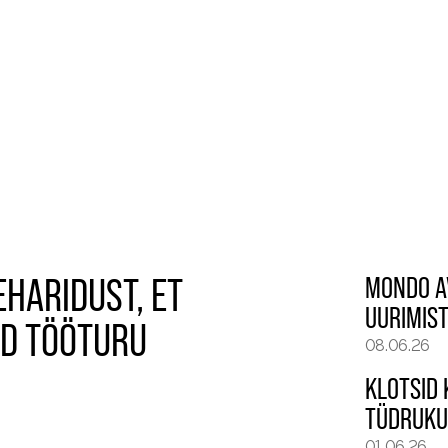
HARIDUST, ET
MONDO AV
UURIMIS
UD TÖÖTURU
08.06.26
KLOTSID 
TÜDRUKU
01.06.26