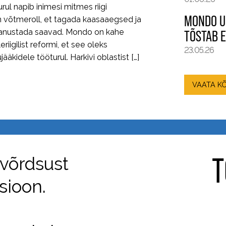
rul napib inimesi mitmes riigi
MONDO U
in võtmeroll, et tagada kaasaaegsed ja
panustada saavad. Mondo on kahe
TÕSTAB E
iigilist reformi, et see oleks
23.05.26
äkidele tööturul. Harkivi oblastist […]
VAATA KÕ
T
võrdsust
sioon.