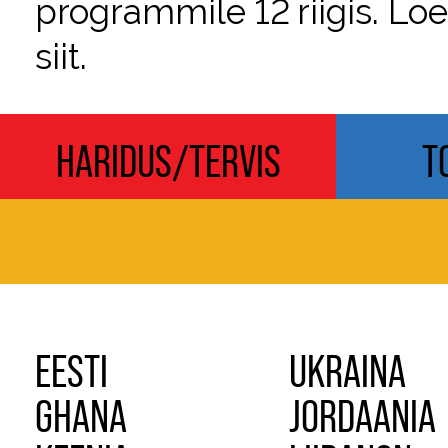
programmile 12 riigis. Lo
siit.
HARIDUS/TERVIS
T
EESTI
UKRAINA
GHANA
JORDAANIA