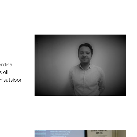
erdina
 oli
nisatsiooni