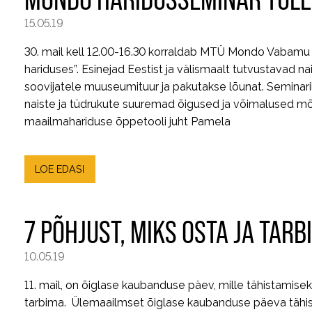
15.05.19
30. mail kell 12.00-16.30 korraldab MTÜ Mondo Vabam
hariduses”. Esinejad Eestist ja välismaalt tutvustavad n
soovijatele muuseumituur ja pakutakse lõunat. Seminaril
naiste ja tüdrukute suuremad õigused ja võimalused mõj
maailmahariduse õppetooli juht Pamela
LOE EDASI
7 PÕHJUST, MIKS OSTA JA TARB
10.05.19
11. mail, on õiglase kaubanduse päev, mille tähistamis
tarbima. Ülemaailmset õiglase kaubanduse päeva tähi