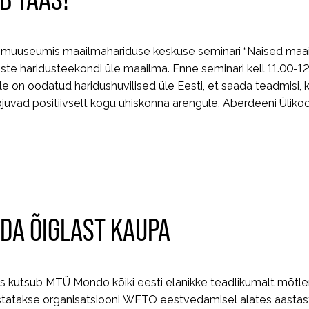
u muuseumis maailmahariduse keskuse seminari “Naised maa
aiste haridusteekondi üle maailma. Enne seminari kell 11.00-1
e on oodatud haridushuvilised üle Eesti, et saada teadmisi, 
uvad positiivselt kogu ühiskonna arengule. Aberdeeni Ülikoo
IDA ÕIGLAST KAUPA
eks kutsub MTÜ Mondo kõiki eesti elanikke teadlikumalt mõtl
statakse organisatsiooni WFTO eestvedamisel alates aastas