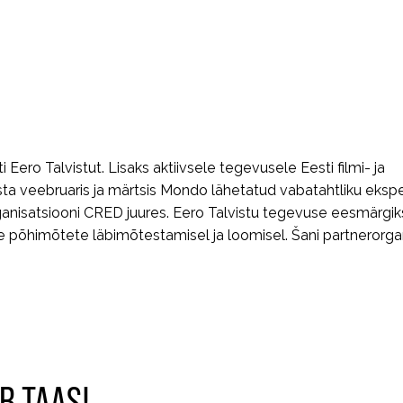
ero Talvistut. Lisaks aktiivsele tegevusele Eesti filmi- ja
sta veebruaris ja märtsis Mondo lähetatud vabatahtliku eksp
ganisatsiooni CRED juures. Eero Talvistu tegevuse eesmärgiks
e põhimõtete läbimõtestamisel ja loomisel. Šani partnerorga
B TAAS!