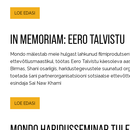
LOE EDASI
IN MEMORIAM: EERO TALVISTU
Mondo mälestab meie hulgast lahkunud filmiprodutsenti E
ettevõtlusmaastikul, töötas Eero Talvistu käesoleva aa
Birmas, Shani osariigis, haridustegevustele suunatud or
toetada šani partnerorganisatsiooni sotsiaalse ettevõtt
esindaja Sai Naw Khami
LOE EDASI
MONDO HARIDUSSEMINAR TULE