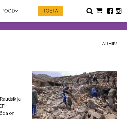
POOD
TOETA
ARHIIV
Raudsik ja
EFi
sõda on