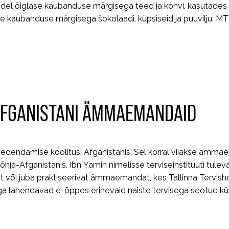
idel õiglase kaubanduse märgisega teed ja kohvi, kasutades
se kaubanduse märgisega šokolaadi, küpsiseid ja puuvilju. 
 AFGANISTANI ÄMMAEMANDAID
e edendamise koolitusi Afganistanis. Sel korral viiakse ämm
Põhja-Afganistanis. Ibn Yamin nimelisse terviseinstituuti tule
või juba praktiseerivat ämmaemandat, kes Tallinna Tervish
iga lahendavad e-õppes erinevaid naiste tervisega seotud kü