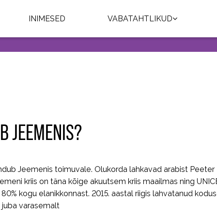
INIMESED
VABATAHTLIKUD
B JEEMENIS?
dub Jeemenis toimuvale. Olukorda lahkavad arabist Peeter 
emeni kriis on täna kõige akuutsem kriis maailmas ning UNIC
 80% kogu elanikkonnast. 2015. aastal riigis lahvatanud kodu
g juba varasemalt