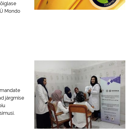
 õiglase
MTÜ Mondo
aemandate
vad järgmise
oiu
simusi.