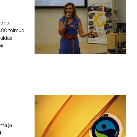
ilma
2.00 toimub
kuidas
li
ema ja
t