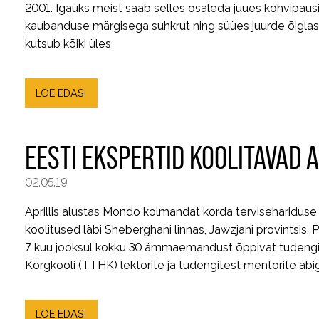
2001. Igaüks meist saab selles osaleda juues kohvipaus
kaubanduse märgisega suhkrut ning süües juurde õigla
kutsub kõiki üles
LOE EDASI
EESTI EKSPERTID KOOLITAVAD
02.05.19
Aprillis alustas Mondo kolmandat korda terviseharidus
koolitused läbi Sheberghani linnas, Jawzjani provintsis, 
7 kuu jooksul kokku 30 ämmaemandust õppivat tudengit 
Kõrgkooli (TTHK) lektorite ja tudengitest mentorite ab
LOE EDASI